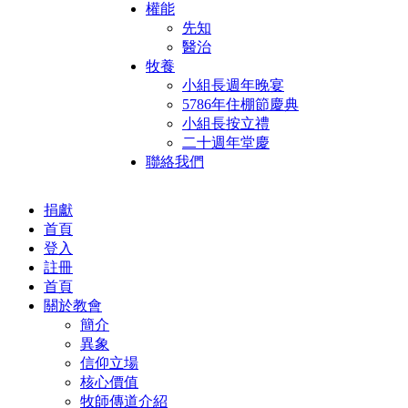
權能
先知
醫治
牧養
小組長週年晚宴
5786年住棚節慶典
小組長按立禮
二十週年堂慶
聯絡我們
捐獻
首頁
登入
註冊
首頁
關於教會
簡介
異象
信仰立場
核心價值
牧師傳道介紹