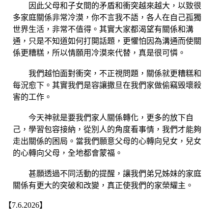
因此父母和子女間的矛盾和衝突越來越大，以致很
多家庭關係非常冷漠，你不言我不語，各人在自己孤獨
世界生活，非常不值得。其實大家都渴望有關係和溝
通，只是不知道如何打開話題，更懼怕因為溝通而使關
係更糟糕，所以情願用冷漠來代替，真是很可憐。
我們越怕面對衝突，不正視問題，關係就更糟糕和
每況愈下。其實我們是容讓撒旦在我們家做偷竊毁壞殺
害的工作。
今天神就是要我們家人關係轉化，更多的放下自
己，學習包容接納，從別人的角度看事情，我們才能夠
走出關係的困局。當我們願意父母的心轉向兒女，兒女
的心轉向父母，全地都會蒙福。
甚願透過不同活動的提醒，讓我們弟兄姊妹的家庭
關係有更大的突破和改變，真正使我們的家榮耀主。
【
7.6.2026
】