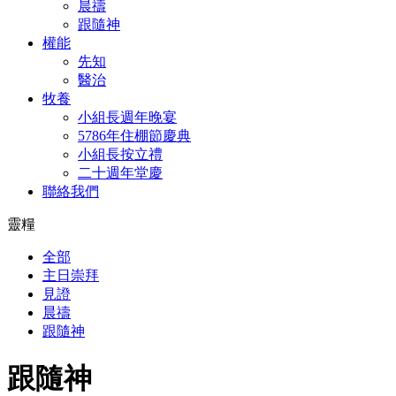
晨禱
跟隨神
權能
先知
醫治
牧養
小組長週年晚宴
5786年住棚節慶典
小組長按立禮
二十週年堂慶
聯絡我們
靈糧
全部
主日崇拜
見證
晨禱
跟隨神
跟隨神