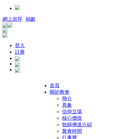
網上崇拜
捐獻
登入
註冊
首頁
關於教會
簡介
異象
信仰立場
核心價值
牧師傳道介紹
聚會時間
行事曆