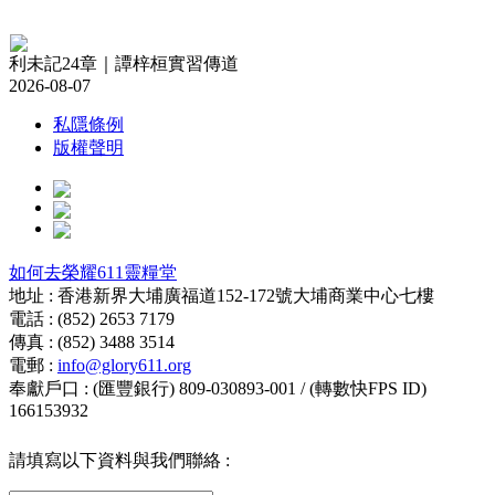
利未記24章｜譚梓桓實習傳道
2026-08-07
私隱條例
版權聲明
如何去榮耀611靈糧堂
地址 : 香港新界大埔廣福道152-172號大埔商業中心七樓
電話 : (852) 2653 7179
傳真 : (852) 3488 3514
電郵 :
info@glory611.org
奉獻戶口 : (匯豐銀行) 809-030893-001 / (轉數快FPS ID)
166153932
請填寫以下資料與我們聯絡 :