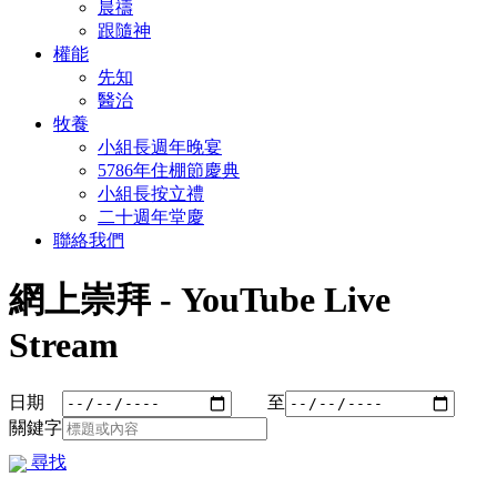
晨禱
跟隨神
權能
先知
醫治
牧養
小組長週年晚宴
5786年住棚節慶典
小組長按立禮
二十週年堂慶
聯絡我們
網上崇拜 - YouTube Live
Stream
日期
至
關鍵字
尋找