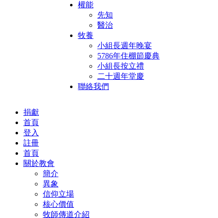
權能
先知
醫治
牧養
小組長週年晚宴
5786年住棚節慶典
小組長按立禮
二十週年堂慶
聯絡我們
捐獻
首頁
登入
註冊
首頁
關於教會
簡介
異象
信仰立場
核心價值
牧師傳道介紹