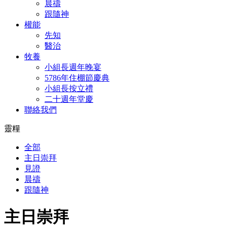
晨禱
跟隨神
權能
先知
醫治
牧養
小組長週年晚宴
5786年住棚節慶典
小組長按立禮
二十週年堂慶
聯絡我們
靈糧
全部
主日崇拜
見證
晨禱
跟隨神
主日崇拜