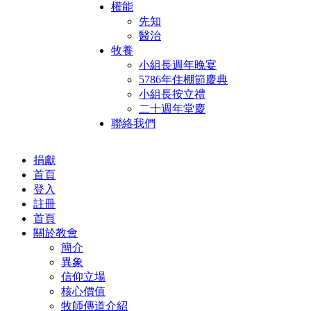
權能
先知
醫治
牧養
小組長週年晚宴
5786年住棚節慶典
小組長按立禮
二十週年堂慶
聯絡我們
捐獻
首頁
登入
註冊
首頁
關於教會
簡介
異象
信仰立場
核心價值
牧師傳道介紹