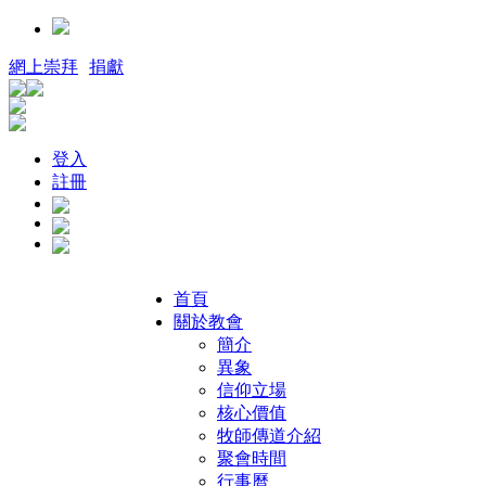
網上崇拜
捐獻
登入
註冊
首頁
關於教會
簡介
異象
信仰立場
核心價值
牧師傳道介紹
聚會時間
行事曆