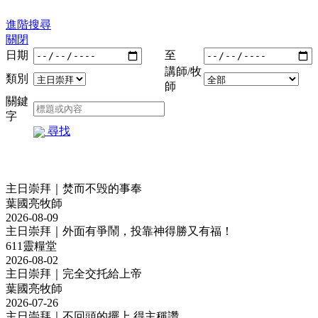
進階搜尋
關閉
日期
至
講師/牧
類別
師
關鍵
字
尋找
主日崇拜｜焚而不毁的事奉
葉國亮牧師
2026-08-09
主日崇拜｜外面有爭鬧，投靠神得勝又有福！
611靈糧堂
2026-08-02
主日崇拜｜完全交托給上帝
葉國亮牧師
2026-07-26
主日崇拜｜不回頭的擺上 得主稱讚