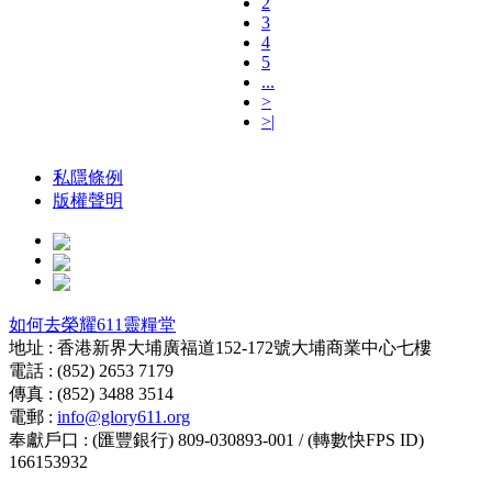
2
3
4
5
...
>
>|
私隱條例
版權聲明
如何去榮耀611靈糧堂
地址 : 香港新界大埔廣福道152-172號大埔商業中心七樓
電話 : (852) 2653 7179
傳真 : (852) 3488 3514
電郵 :
info@glory611.org
奉獻戶口 : (匯豐銀行) 809-030893-001 / (轉數快FPS ID)
166153932