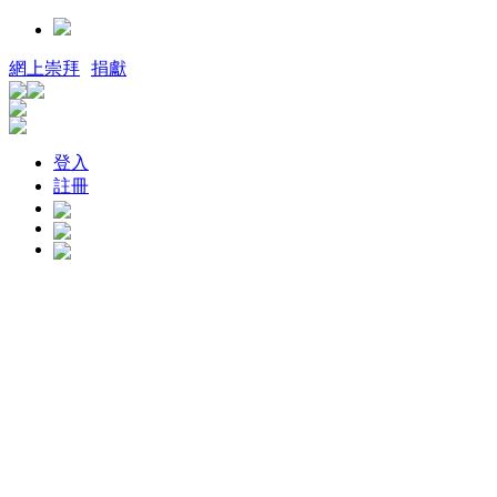
網上崇拜
捐獻
登入
註冊