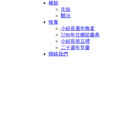
權能
先知
醫治
牧養
小組長週年晚宴
5786年住棚節慶典
小組長按立禮
二十週年堂慶
聯絡我們