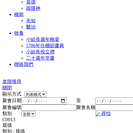
晨禱
跟隨神
權能
先知
醫治
牧養
小組長週年晚宴
5786年住棚節慶典
小組長按立禮
二十週年堂慶
聯絡我們
進階搜尋
關閉
顯示方式
聚會日期
至
聚會編號
聚會名稱
類別
尋找
C0013
晨禱
類別 : 晨禱