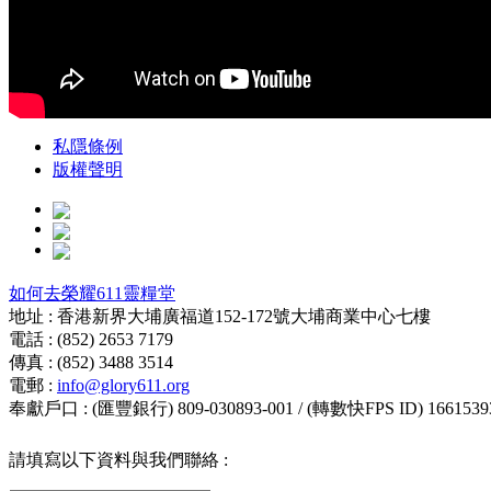
私隱條例
版權聲明
如何去榮耀611靈糧堂
地址 : 香港新界大埔廣福道152-172號大埔商業中心七樓
電話 : (852) 2653 7179
傳真 : (852) 3488 3514
電郵 :
info@glory611.org
奉獻戶口 : (匯豐銀行) 809-030893-001 / (轉數快FPS ID) 1661539
請填寫以下資料與我們聯絡 :