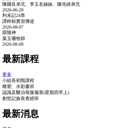
陳國良弟兄、李玉名姊妹、陳兆緯弟兄
2026-06-28
利未記24章
譚梓桓實習傳道
2026-08-07
跟隨神
葉玉珊牧師
2026-08-08
最新課程
更多
小組長初階課程
雕塑、水彩畫班
認識及醫治母腹傷害(星期四早上)
創世記族長查經班
最新消息