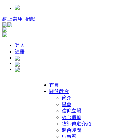
網上崇拜
捐獻
登入
註冊
首頁
關於教會
簡介
異象
信仰立場
核心價值
牧師傳道介紹
聚會時間
行事曆