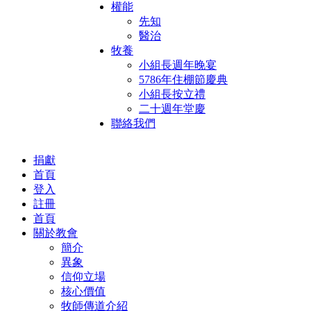
權能
先知
醫治
牧養
小組長週年晚宴
5786年住棚節慶典
小組長按立禮
二十週年堂慶
聯絡我們
捐獻
首頁
登入
註冊
首頁
關於教會
簡介
異象
信仰立場
核心價值
牧師傳道介紹