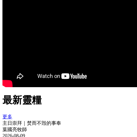
最新靈糧
更多
主日崇拜｜焚而不毁的事奉
葉國亮牧師
2026-08-09