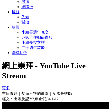
晨禱
跟隨神
權能
先知
醫治
牧養
小組長週年晚宴
5786年住棚節慶典
小組長按立禮
二十週年堂慶
聯絡我們
網上崇拜 - YouTube Live
Stream
更多
主日崇拜｜焚而不毁的事奉｜葉國亮牧師
經文：出埃及記3:2,申命記34:1-12