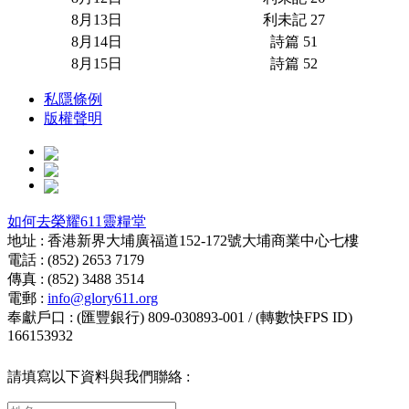
8月13日
利未記 27
8月14日
詩篇 51
8月15日
詩篇 52
私隱條例
版權聲明
如何去榮耀611靈糧堂
地址 : 香港新界大埔廣福道152-172號大埔商業中心七樓
電話 : (852) 2653 7179
傳真 : (852) 3488 3514
電郵 :
info@glory611.org
奉獻戶口 : (匯豐銀行) 809-030893-001 / (轉數快FPS ID)
166153932
請填寫以下資料與我們聯絡 :