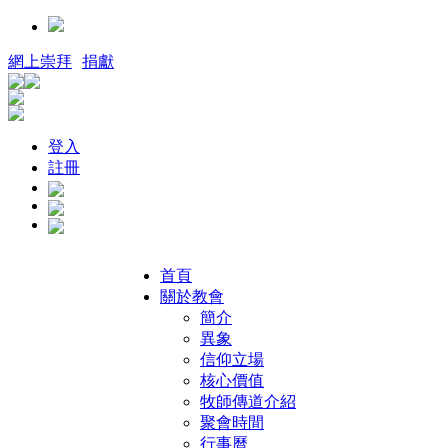
網上崇拜
捐獻
登入
註冊
首頁
關於教會
簡介
異象
信仰立場
核心價值
牧師傳道介紹
聚會時間
行事曆