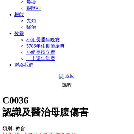
晨禱
跟隨神
權能
先知
醫治
牧養
小組長週年晚宴
5786年住棚節慶典
小組長按立禮
二十週年堂慶
聯絡我們
返回
課程
C0036
認識及醫治母腹傷害
類別 : 教會