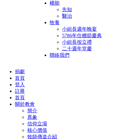
權能
先知
醫治
牧養
小組長週年晚宴
5786年住棚節慶典
小組長按立禮
二十週年堂慶
聯絡我們
捐獻
首頁
登入
註冊
首頁
關於教會
簡介
異象
信仰立場
核心價值
牧師傳道介紹