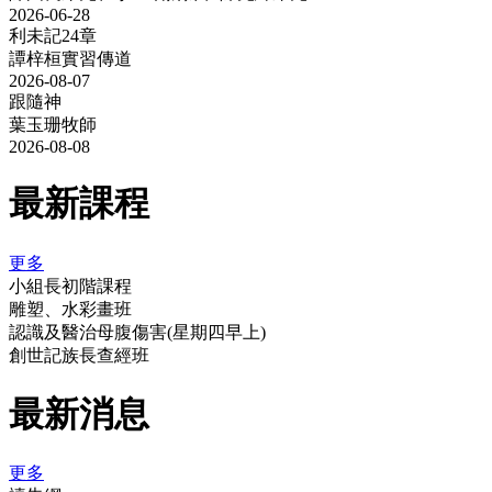
2026-06-28
利未記24章
譚梓桓實習傳道
2026-08-07
跟隨神
葉玉珊牧師
2026-08-08
最新課程
更多
小組長初階課程
雕塑、水彩畫班
認識及醫治母腹傷害(星期四早上)
創世記族長查經班
最新消息
更多