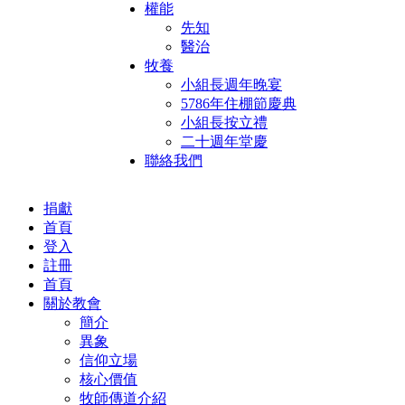
權能
先知
醫治
牧養
小組長週年晚宴
5786年住棚節慶典
小組長按立禮
二十週年堂慶
聯絡我們
捐獻
首頁
登入
註冊
首頁
關於教會
簡介
異象
信仰立場
核心價值
牧師傳道介紹