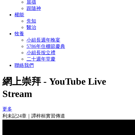
晨禱
跟隨神
權能
先知
醫治
牧養
小組長週年晚宴
5786年住棚節慶典
小組長按立禮
二十週年堂慶
聯絡我們
網上崇拜 - YouTube Live
Stream
更多
利未記24章｜譚梓桓實習傳道