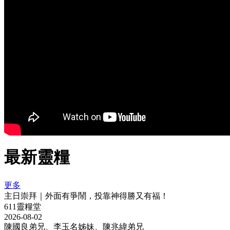
最新靈糧
更多
主日崇拜｜外面有爭鬧，投靠神得勝又有福！
611靈糧堂
2026-08-02
陳國良弟兄、李玉名姊妹、陳兆緯弟兄